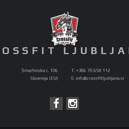
ROSSFIT LJUBLJ
Šmartinska c. 106
T: +386 70 658 112
Slovenija (EU)
E:
info@crossfitljubljana.si