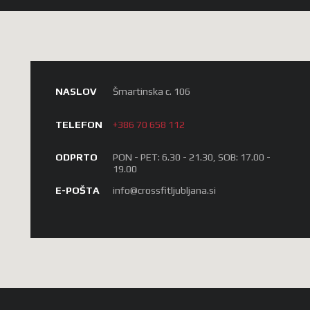
NASLOV
Šmartinska c. 106
TELEFON
+386 70 658 112
ODPRTO
PON - PET: 6.30 - 21.30, SOB: 17.00 -
19.00
E-POŠTA
info@crossfitljubljana.si