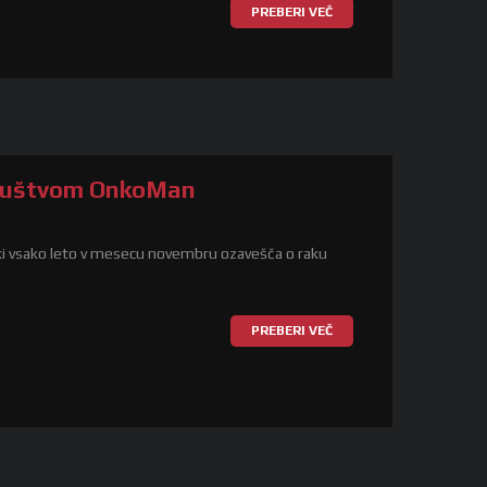
PREBERI VEČ
Društvom OnkoMan
 ki vsako leto v mesecu novembru ozavešča o raku
PREBERI VEČ