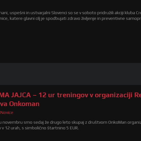
znani, uspešni in ustvarjalni Slovenci so se v soboto pridružili akciji kluba
nice, katere glavni cilj je spodbujati zdravo življenje in preventivne samop
MA JAJCA – 12 ur treningov v organizaciji Re
tva Onkoman
,
Novice
 novembru smo sedaj že drugo leto skupaj z društvom OnkoMan organizir
 v 12 urah, s simbolično štartnino 5 EUR.