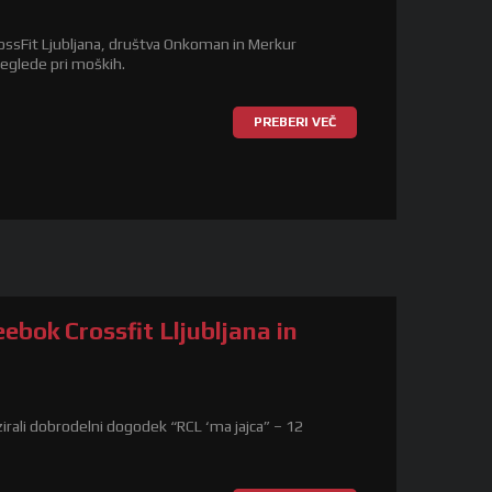
 CrossFit Ljubljana, društva Onkoman in Merkur
reglede pri moških.
PREBERI VEČ
ebok Crossfit Lljubljana in
ali dobrodelni dogodek “RCL ‘ma jajca” – 12