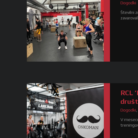
Dogodki
Številni 
zavaroval
RCL ‘
druš
Dogodki
V mesecu
treningov