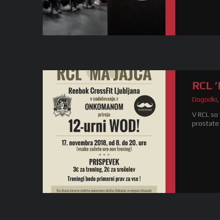
RCL ‘
Dogodki
V RCL so 
prostate 