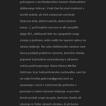
pričenjamo s šesttedenskim izzivom »Dobrodelno
oblikovanje telesa«. Vsak član bo imel možnost v
šestih tednih, ob treh natančnih meritvah
(telesna teža, delež maščob, delež mišične
mase…), pod budnim očesom in ob navodilih
ekipe RCL, oblikovati telo ter izpopolniti svoje
znanje o prehrani, redni vadbi ter njunem vplivu na
zdravo življenje. Na vaše elektronske naslove vam
bomo pošiljali praktične nasvete, koristne članke,
pripravili tudi katero od predavanj o zdravem
načinu prehranjevanja. Naša članica Metka
Golčman, ki je tudi prehranska svetovalka, vam bo
na voljo (
metka.golcman@gmail.com
) za
vprašanja v zvezi z ustreznostjo prehrane v
povezavi z vašim načinom življenja, vi pa nam
boste poslali svoje recepte, koristne članke ali
izkušnje in fotke zdravih obrokov, ki jih bomo