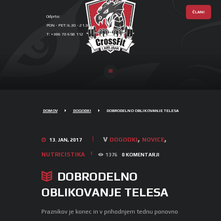
ČLANI
Odprto:
PON - PET: 6.30 - 21.30, SOB: 17.00 - 19.00
T: +386 70 658 112
CROSSFIT
LJUBLJANA
DOMOV
DOGODKI
DOBRODELNO OBLIKOVANJE TELESA
v
,
,
DOGODKI
NOVICE
13. JAN, 2017
NUTRICISTIKA
1376
0
KOMENTARJI
DOBRODELNO
OBLIKOVANJE TELESA
Praznikov je konec in v prihodnjem tednu ponovno