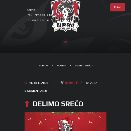
ČLANI
Odprto:
PON - PET: 6.30 - 21.30, SOB: 17.00 - 19.00
T: +386 70 658 112
CROSSFIT
LJUBLJANA
DOMOV
NOVICE
DELIMO SREČO
v
NOVICE
16. DEC, 2020
2232
0
KOMENTARJI
DELIMO SREČO