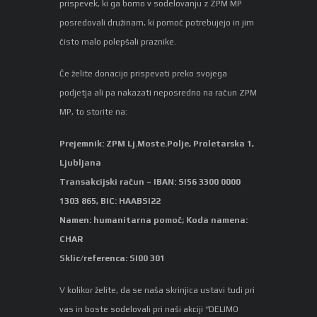
prispevek, ki ga bomo v sodelovanju z ZPM MP
posredovali družinam, ki pomoč potrebujejo in jim
čisto malo polepšali praznike.
Če želite donacijo prispevati preko svojega
podjetja ali pa nakazati neposredno na račun ZPM
MP, to storite na:
Prejemnik: ZPM Lj.Moste.Polje, Proletarska 1,
Ljubljana
Transakcijski račun – IBAN: SI56 3300 0000
1303 865, BIC: HAABSI22
Namen: humanitarna pomoč; Koda namena:
CHAR
Sklic/referenca: SI00 301
V kolikor želite, da se naša skrinjica ustavi tudi pri
vas in boste sodelovali pri naši akciji “DELIMO