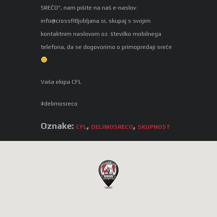
SREČO”, nam pišite na naš e-naslov:
info@crossfitljubljana.si
, skupaj s svojim
kontaktnim naslovom oz. številko mobilnega
telefona, da se dogovorimo o primopredaji sreče
Vaša ekipa CFL
#delimosreco
Oznake:
,
,
CFL
DELIMOSRECO
SKUPNOST