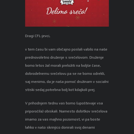
Dragi CFL-jevci,
v tem času bi vam običajno poslali vabilo na naše
prednovoletno druženje s srečelovom. Druženje
bomo letos žal morali preložiti na boljše čase,
dobrodelnemu srečelovu pa se ne bomo odrekli,
saj menimo, da je naša pomoč družinam v socialni
stiski sedaj potrebna bolj kot kdajkoli prej.
V prihodnjem tednu vas bomo (upoštevaje vsa
priporočila) obiskali. Namesto dobitkov srečelova
imamo za vas majhno pozornost, vi pa boste
lahko v našo skrinjico donirali svoj denarni