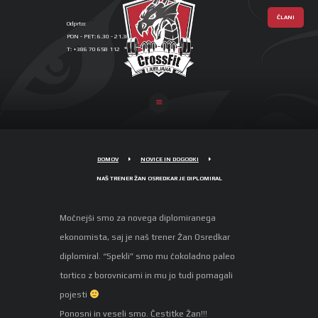
ČLANI
Odprto:
PON - PET: 6.30 - 21.30, SOB: 17.00 - 19.00
T: +386 70 658 112
CROSSFIT
LJUBLJANA
DOMOV
NOVICE IN DOGODKI
NAŠ TRENER ŽAN OSREDKAR JE DIPLOMIRAL
Močnejši smo za novega diplomiranega
ekonomista, saj je naš trener Žan Osredkar
diplomiral. “Spekli” smo mu čokoladno paleo
tortico z borovnicami in mu jo tudi pomagali
pojesti
Ponosni in veseli smo. Čestitke Žan!!!